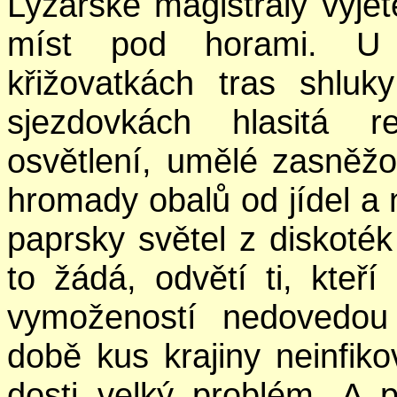
Lyžařské magistrály vyje
míst pod horami. U 
křižovatkách tras shluk
sjezdovkách hlasitá 
osvětlení, umělé zasněžov
hromady obalů od jídel a
paprsky světel z diskoté
to žádá, odvětí ti, kteř
vymožeností nedovedou 
době kus krajiny neinfi
dosti velký problém. A p