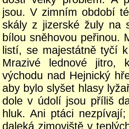
jsou. V zimním období t
skály z jizerské žuly na 
bílou sněhovou peřinou. M
listí, se majestátně tyčí
Mrazivé lednové jitro,
východu nad Hejnický hřeb
aby bylo slyšet hlasy lyž
dole v údolí jsou příliš 
hluk. Ani ptáci nezpívají
daleká zimoviště v teplých