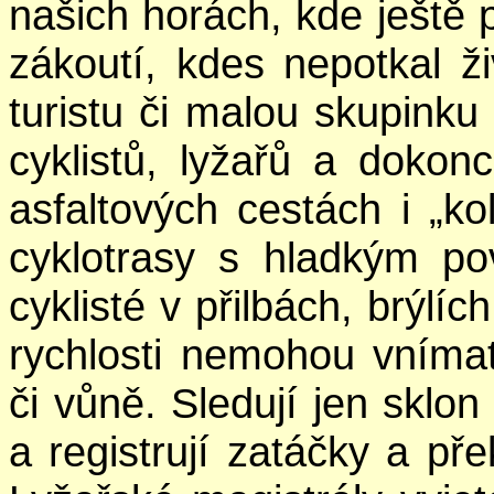
našich horách, kde ještě p
zákoutí, kdes nepotkal ž
turistu či malou skupinku
cyklistů, lyžařů a doko
asfaltových cestách i „k
cyklotrasy s hladkým p
cyklisté v přilbách, brýlí
rychlosti nemohou vnímat 
či vůně. Sledují jen sklo
a registrují zatáčky a př