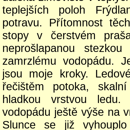
teplejších poloh Frýdl
potravu. Přítomnost těch 
stopy v čerstvém praš
neprošlapanou stezkou
zamrzlému vodopádu. Je
jsou moje kroky. Ledov
řečištěm potoka, skaln
hladkou vrstvou ledu.
vodopádu ještě výše na v
Slunce se již vyhoupl