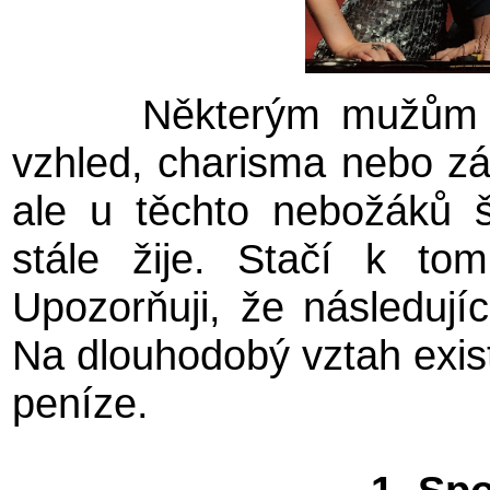
Některým mužům n
vzhled, charisma nebo zák
ale u těchto nebožáků 
stále žije. Stačí k to
Upozorňuji, že následujíc
Na dlouhodobý vztah existu
peníze.