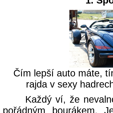
1. Spo
Čím lepší auto máte, tí
rajda v sexy hadrec
Každý ví, že nevalno
pořádným bourákem. Je