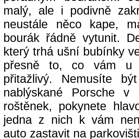
malý, ale i podivně zak
neustále něco kape, m
bourák řádně vytunit. D
který trhá ušní bubínky ve 
přesně to, co vám u 
přitažlivý. Nemusíte b
nablýskané Porsche v k
roštěnek, pokynete hlav
jedna z nich k vám nena
auto zastavit na parkovišt