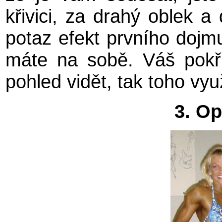
křivici, za drahý oblek a
potaz efekt prvního dojm
máte na sobě. Váš pokři
pohled vidět, tak toho využ
3. Op