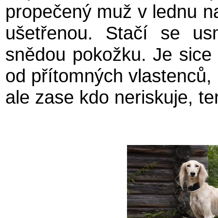
propečený muž v lednu n
ušetřenou. Stačí se us
snědou pokožku. Je sice
od přítomných vlastenců, 
ale zase kdo neriskuje, t
4