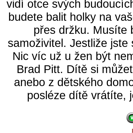
vidí otce svých budoucích
budete balit holky na va
přes držku. Musíte
samoživitel. Jestliže jst
Nic víc už u žen být nem
Brad Pitt. Dítě si může
anebo z dětského domov
posléze dítě vrátíte,