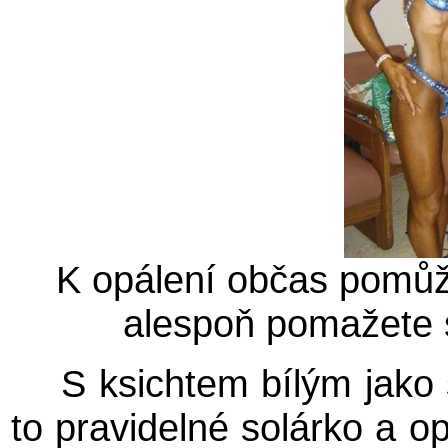
K opálení občas pomůže
alespoň pomažete s
S ksichtem bílým jako
to pravidelné solárko a op