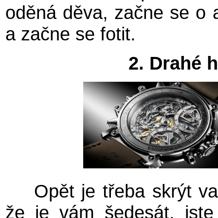
oděná děva, začne se o au
a začne se fotit.
2. Drahé 
Opět je třeba skrýt v
že je vám šedesát, jste