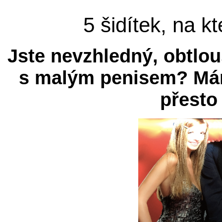
5 šidítek, na kt
Jste nevzhledný, obtlo
s malým penisem? Mám 
přesto 